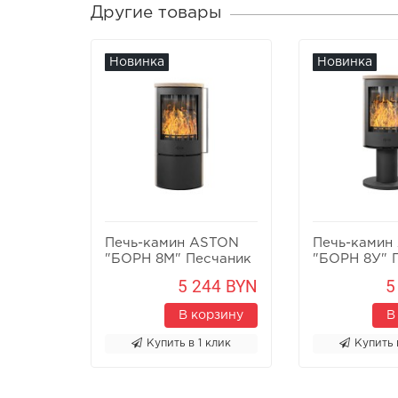
Другие товары
Новинка
Новинка
Печь-камин ASTON
Печь-камин
"БОРН 8М" Песчаник
"БОРН 8У" 
5 244 BYN
5
В корзину
В
Купить в 1 клик
Купить 