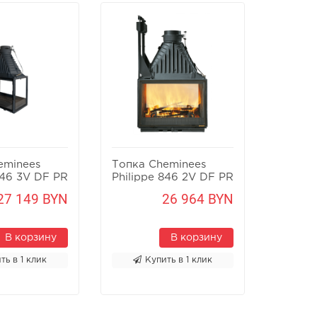
eminees
Топка Cheminees
Топка 
846 3V DF PR
Philippe 846 2V DF PR
Philipp
27 149 BYN
26 964 BYN
Цену у
В корзину
В корзину
ть в 1 клик
Купить в 1 клик
К