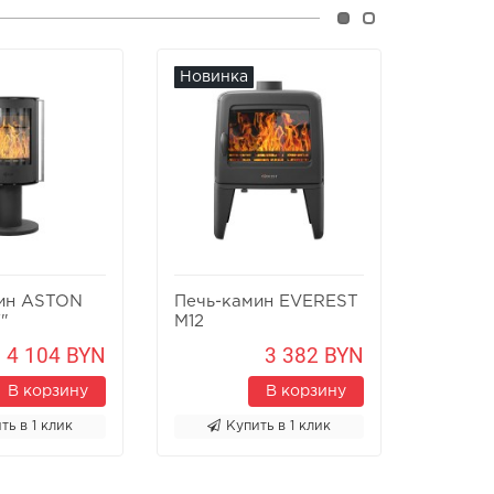
Новинка
Новин
ин ASTON
Печь-камин EVEREST
Печь-к
"
M12
Х8У
4 104 BYN
3 382 BYN
В корзину
В корзину
ть в 1 клик
Купить в 1 клик
К