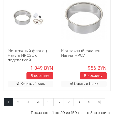
Монтажный фланец
Монтажный фланец
Harvia HPC2L с
Harvia HPC7
подсветкой
1 049 BYN
956 BYN
В корзину
В корзину
Купить в 1 клик
Купить в 1 клик
1
2
3
4
5
6
7
8
>
>|
Показано с 1 по 20 из 159 (всего 8 страниц)