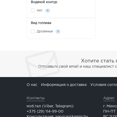
Водяной контур
Нет
4
Вид топлива
Дровяные
3
Хотите стать
Отправьте свой email и наш специалист 
О нас
Информация о доставке
Условия согл
Контакты
Адрес
моб.тел (Viber, Telegram):
г. Минс
+375 (29) 114-99-00
ПН-ПТ 1
Консультация: service@kamin.by
ВС 11:0