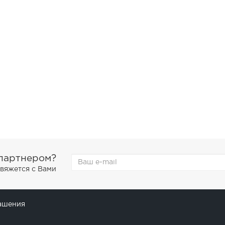
 партнером?
свяжется с Вами
ашения