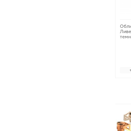
Обли
Ливе
темн