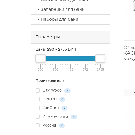
- Запарники для бани
- Наборы для бани
Параметры
Обли
Цена
290
-
2755
BYN
КАСК
кожу
290
305
455
972
2755
Производитель
City Wood
2
GRILL'D
3
ИзиСтим
8
Инжкомцентр
4
Россия
2