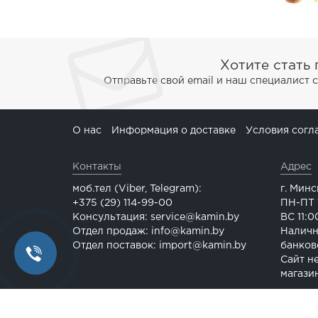
Хотите стать
Отправьте свой email и наш специалист 
О нас
Информация о доставке
Условия согл
Контакты
Адрес
моб.тел (Viber, Telegram):
г. Минс
+375 (29) 114-99-00
ПН-ПТ 1
Консультация: service@kamin.by
ВС 11:0
Отдел продаж: info@kamin.by
Наличн
Отдел поставок: import@kamin.by
банков
Сайт н
магази