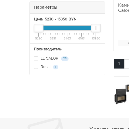
Ками
Параметры
Calo
Цена
5230
-
13850
BYN
5230
5251
5463
6193
13850
Производитель
LL CALOR
23
1
Rocal
1