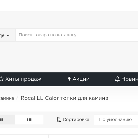
де
Хиты продаж
Акции
Нови
Rocal LL Calor топки для камина
камина
Сортировка: