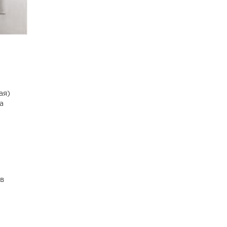
ая)
а
в