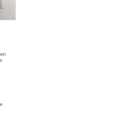
ая)
а
в