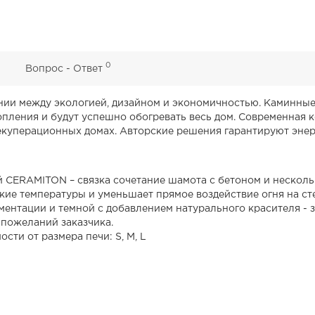
0
0
Вопрос - Ответ
монии между экологией, дизайном и экономичностью. Каминн
пления и будут успешно обогревать весь дом. Современная к
екуперационных домах. Авторские решения гарантируют эне
 CERAMITON – связка сочетание шамота с бетоном и нескол
ие температуры и уменьшает прямое воздействие огня на ст
ментации и темной с добавлением натурального красителя - з
 пожеланий заказчика.
ости от размера печи: S, M, L