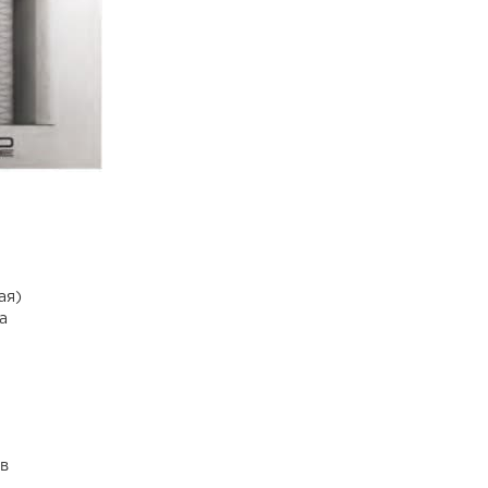
ая)
а
в