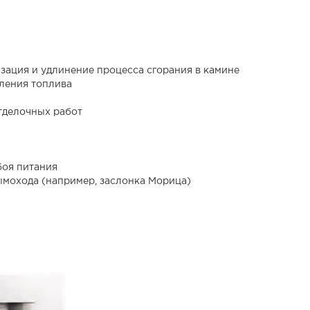
зация и удлинение процесса сгорания в камине
ления топлива
тделочных работ
боя питания
ымохода (например, заслонка Морица)