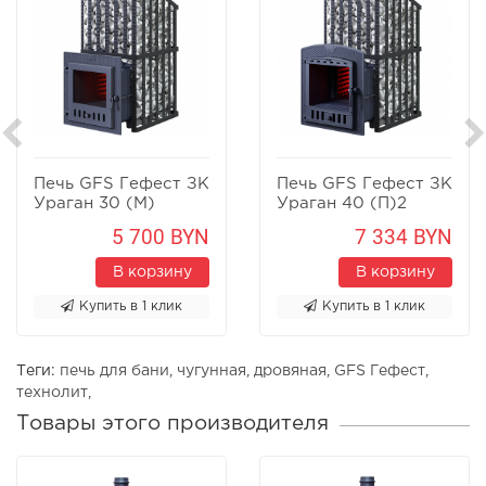
Печь GFS Гефест ЗК
Печь GFS Гефест ЗК
Ураган 30 (М)
Ураган 40 (П)2
5 700 BYN
7 334 BYN
В корзину
В корзину
Купить в 1 клик
Купить в 1 клик
Теги:
печь для бани
,
чугунная
,
дровяная
,
GFS Гефест
,
технолит
,
Товары этого производителя