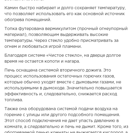
Камин быстро набирает и долго сохраняет температуру,
что позволяет использовать его как основной источник
обогрева помещений.
Топка футерована вермикулитом (прочный огнеупорный
материал), позволяющим выдерживать высокие
температуры. Через стекло удобно присматривать за
огнем и любоваться игрой пламени.
Б
лагодаря системе «
Чистое стекло
», на дверце долгое
время не остается копоти и нагара.
Печь оснащена системой вторичного дожига. Это
процесс использования остаточных горючих газов,
которые обычно уходят вместе с дымовыми газами, не
используемыми в дымоходе. Значительно повышается
эффективность и, следовательно, снижается расход
топлива.
Также она оборудована системой подачи воздуха на
горение с улицы или другого подсобного помещения.
Этот способ подключения не дает упасть давлению в
комнате, а следовательно и печь не дымит. Кроме того, из
обогреваемой печью комнаты не выжигается кислород, а