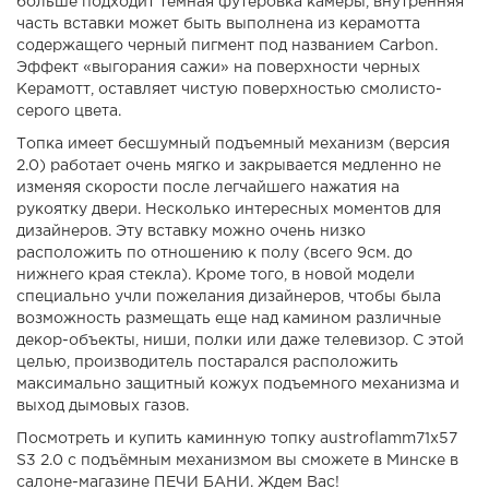
больше подходит темная футеровка камеры, внутренняя
часть вставки может быть выполнена из керамотта
содержащего черный пигмент под названием Carbon.
Эффект «выгорания сажи» на поверхности черных
Керамотт, оставляет чистую поверхностью смолисто-
серого цвета.
Топка имеет бесшумный подъемный механизм (версия
2.0) работает очень мягко и закрывается медленно не
изменяя скорости после легчайшего нажатия на
рукоятку двери. Несколько интересных моментов для
дизайнеров. Эту вставку можно очень низко
расположить по отношению к полу (всего 9см. до
нижнего края стекла). Кроме того, в новой модели
специально учли пожелания дизайнеров, чтобы была
возможность размещать еще над камином различные
декор-объекты, ниши, полки или даже телевизор. С этой
целью, производитель постарался расположить
максимально защитный кожух подъемного механизма и
выход дымовых газов.
Посмотреть и купить каминную топку austroflamm71x57
S3 2.0 с подъёмным механизмом вы сможете в Минске в
салоне-магазине ПЕЧИ БАНИ. Ждем Вас!