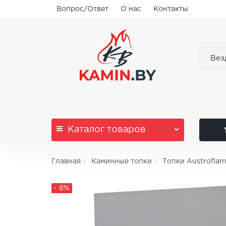
Вопрос/Ответ
О нас
Контакты
Вез
Каталог
товаров
Главная
Каминные топки
Топки Austrofla
- 8%