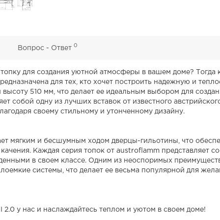
0
0
Вопрос - Ответ
пку для создания уютной атмосферы в вашем доме? Тогда кам
предназначена для тех, кто хочет построить надежную и тепл
 и высоту 510 мм, что делает ее идеальным выбором для созд
яет собой одну из лучших вставок от известного австрийског
лагодаря своему стильному и утонченному дизайну.
дает мягким и бесшумным ходом дверцы-гильотины, что обесп
качения. Каждая серия топок от austroflamm представляет 
денными в своем классе. Одним из неоспоримых преимуществ 
еплоемкие системы, что делает ее весьма популярной для ж
 2.0 у нас и наслаждайтесь теплом и уютом в своем доме!