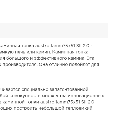
инная топка austroflamm75x51 SII 2.0 -
оемкую печь или камин. Каминная топка
ания большого и эффективного камина. Эта
о производителя. Она отлично подойдет для
ечивается специально запатентованной
собой совокупность множества инновационных
каминной топки austroflamm75x51 SII 2.0
елающих построить небольшой теплоемкий