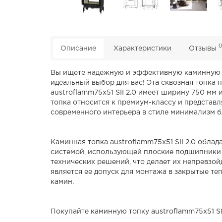
Описание
Характеристики
Отзывы
Вы ищете надежную и эффективную каминную то
идеальный выбор для вас! Эта сквозная топка 
austroflamm75x51 SII 2.0 имеет ширину 750 мм
топка относится к премиум-классу и представл
современного интерьера в стиле минимализм б
Каминная топка austroflamm75x51 SII 2.0 обла
системой, использующей плоские подшипники 
технических решений, что делает их непревзой
является ее допуск для монтажа в закрытые т
камин.
Покупайте каминную топку austroflamm75x51 SII