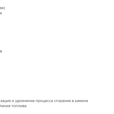
ая)
а
в
зация и удлинение процесса сгорания в камине
ления топлива