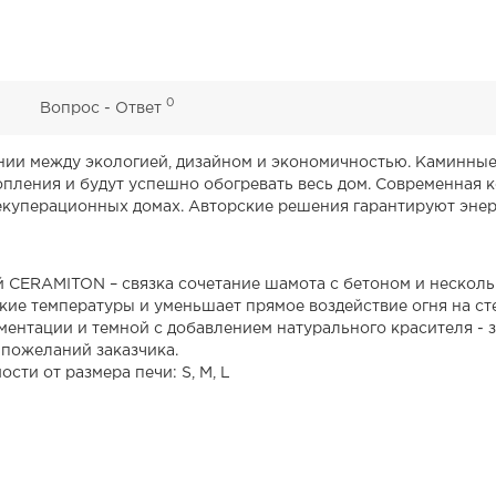
0
0
Вопрос - Ответ
монии между экологией, дизайном и экономичностью. Каминн
пления и будут успешно обогревать весь дом. Современная к
екуперационных домах. Авторские решения гарантируют эне
 CERAMITON – связка сочетание шамота с бетоном и нескол
ие температуры и уменьшает прямое воздействие огня на ст
ментации и темной с добавлением натурального красителя - з
 пожеланий заказчика.
ости от размера печи: S, M, L