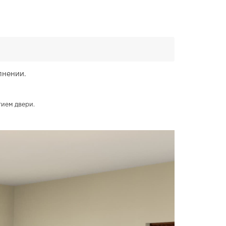
лнении.
тием двери.