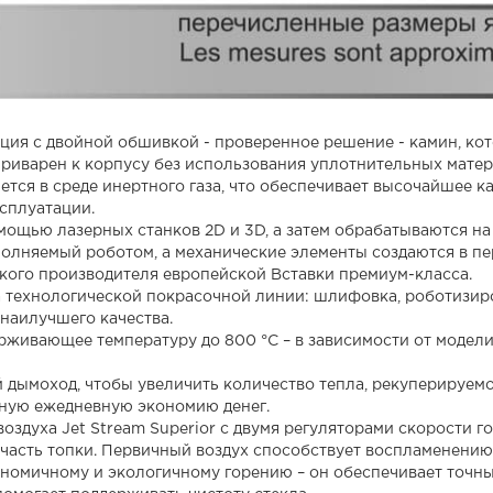
ия с двойной обшивкой - проверенное решение - камин, кот
риварен к корпусу без использования уплотнительных матер
тся в среде инертного газа, что обеспечивает высочайшее кач
сплуатации.
ощью лазерных станков 2D и 3D, а затем обрабатываются н
полняемый роботом, а механические элементы создаются в п
ского производителя европейской Вставки премиум-класса.
 технологической покрасочной линии: шлифовка, роботизиро
наилучшего качества.
рживающее температуру до 800 °C – в зависимости от модел
й дымоход, чтобы увеличить количество тепла, рекуперируемо
ьную ежедневную экономию денег.
оздуха Jet Stream Superior с двумя регуляторами скорости г
часть топки. Первичный воздух способствует воспламенению
номичному и экологичному горению – он обеспечивает точны