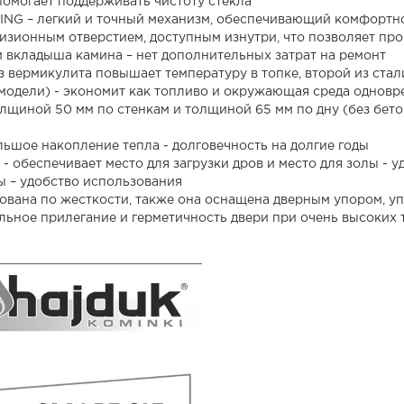
 помогает поддерживать чистоту стекла
LING – легкий и точный механизм, обеспечивающий комфортн
зионным отверстием, доступным изнутри, что позволяет про
 вкладыша камина – нет дополнительных затрат на ремонт
 вермикулита повышает температуру в топке, второй из стал
 модели) - экономит как топливо и окружающая среда однов
щиной 50 мм по стенкам и толщиной 65 мм по дну (без бето
ьшое накопление тепла - долговечность на долгие годы
 обеспечивает место для загрузки дров и место для золы - у
ы – удобство использования
вана по жесткости, также она оснащена дверным упором, уп
льное прилегание и герметичность двери при очень высоких 