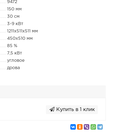
9472
150 мм
30 см
3-9 кВт
1211x511x511 мм
450x510 мм
85 %
7,5 кВт
угловое
дрова
Купить в 1 клик