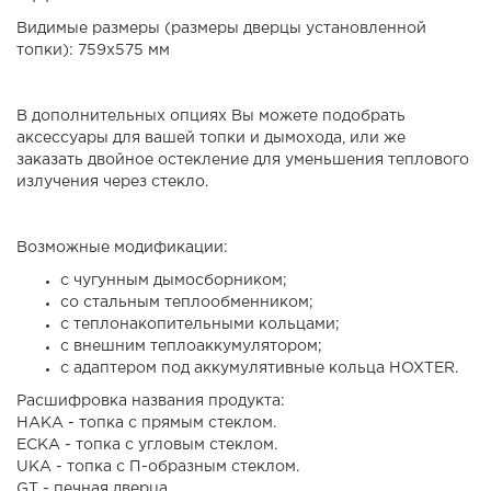
Видимые размеры (размеры дверцы установленной
топки):
759x575 мм
В дополнительных опциях Вы можете подобрать
аксессуары для вашей топки и дымохода, или же
заказать двойное остекление для уменьшения теплового
излучения через стекло.
Возможные модификации:
с чугунным дымосборником;
со стальным теплообменником;
с теплонакопительными кольцами;
с внешним теплоаккумулятором;
с адаптером под аккумулятивные кольца HOXTER.
Расшифровка названия продукта:
HAKA - топка с прямым стеклом.
ECKA - топка с угловым стеклом.
UKA - топка с П-образным стеклом.
GT - печная дверца.