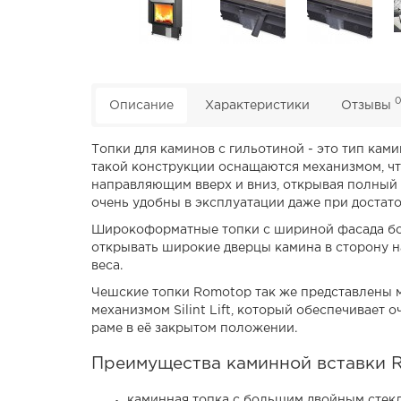
Описание
Характеристики
Отзывы
Топки для каминов с гильотиной - это тип кам
такой конструкции оснащаются механизмом, чт
направляющим вверх и вниз, открывая полный 
очень удобны в эксплуатации даже при достат
Широкоформатные топки с шириной фасада бол
открывать широкие дверцы камина в сторону на
веса.
Чешские топки Romotop так же представлены 
механизмом Silint Lift, который обеспечивае
раме в её закрытом положении.
Преимущества каминной вставки R
каминная топка с большим двойным стек