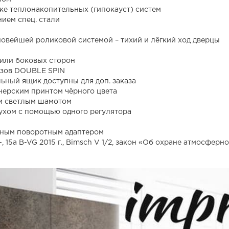
 же теплонакопительных (гипокауст) систем
ием спец. стали
, новейшей роликовой системой – тихий и лёгкий ход дверцы
 или боковых сторон
азов DOUBLE SPIN
ьный ящик доступны для доп. заказа
нерским принтом чёрного цвета
м светлым шамотом
ухом с помощью одного регулятора
обным поворотным адаптером
, 15а B-VG 2015 г., Bimsch V 1/2, закон «Об охране атмосферн