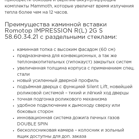
приобрести боковые и верхние аккумулирующие
комплекты Mammoth, которые увеличат время излучения
тепла более чем на 12 часов.
Преимущества каминной вставки
Romotop IMPRESSION R(L) 2G S
58.60.34.21 с раздельными стеклами:
каминная топка с высоким фасадом (60 см)
предназначена для конвекционных, а так же
теплонакопительных (гипокауст) закрытых систем
увеличенная толщина корпуса с применением спец.
стали
новый усиленный дверной профиль
подъёмная дверца с функцией Silent Lift, новейшей
роликовой системой – тихий и лёгкий ход дверцы
точная подгонка роликового механизма
удобное подключение к дымоходу сверху или
боковых сторон
инновационная система дожига печных газов
DOUBLE SPIN
бесколосниковая камера – колосник и зольный
ящик доступны для доп. заказа