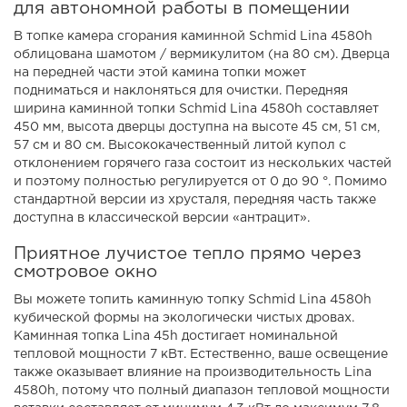
для автономной работы в помещении
В топке камера сгорания каминной Schmid Lina 4580h
облицована шамотом / вермикулитом (на 80 см). Дверца
на передней части этой камина топки может
подниматься и наклоняться для очистки. Передняя
ширина каминной топки Schmid Lina 4580h составляет
450 мм, высота дверцы доступна на высоте 45 см, 51 см,
57 см и 80 см. Высококачественный литой купол с
отклонением горячего газа состоит из нескольких частей
и поэтому полностью регулируется от 0 до 90 °. Помимо
стандартной версии из хрусталя, передняя часть также
доступна в классической версии «антрацит».
Приятное лучистое тепло прямо через
смотровое окно
Вы можете топить каминную топку Schmid Lina 4580h
кубической формы на экологически чистых дровах.
Каминная топка Lina 45h достигает номинальной
тепловой мощности 7 кВт. Естественно, ваше освещение
также оказывает влияние на производительность Lina
4580h, потому что полный диапазон тепловой мощности