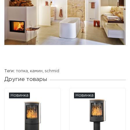
Теги:
топка
,
камин
,
schmid
Другие товары
Новинка
Новинка