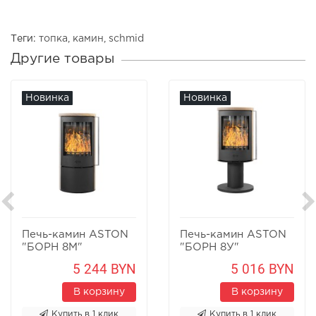
Теги:
топка
,
камин
,
schmid
Другие товары
Новинка
Новинка
Печь-камин ASTON
Печь-камин ASTON
"БОРН 8М"
"БОРН 8У"
Песчаник
Песчаник
5 244 BYN
5 016 BYN
В корзину
В корзину
Купить в 1 клик
Купить в 1 клик