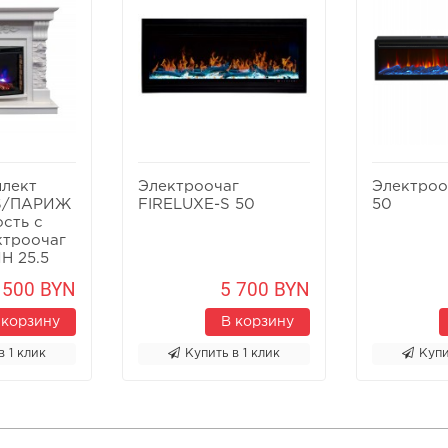
лект
Электроочаг
Электро
S/ПАРИЖ
FIRELUXE-S 50
50
сть с
ктроочаг
Н 25.5
 500 BYN
5 700 BYN
 корзину
В корзину
в 1 клик
Купить в 1 клик
Купи