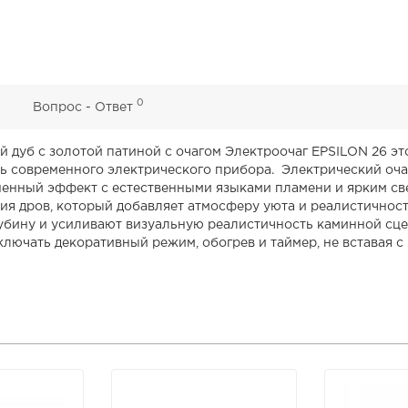
0
0
Вопрос - Ответ
уб с золотой патиной с очагом Электроочаг EPSILON 26
эт
ь современного электрического прибора. Электрический оча
нный эффект с естественными языками пламени и ярким св
я дров, который добавляет атмосферу уюта и реалистичност
убину и усиливают визуальную реалистичность каминной сц
ючать декоративный режим, обогрев и таймер, не вставая с 