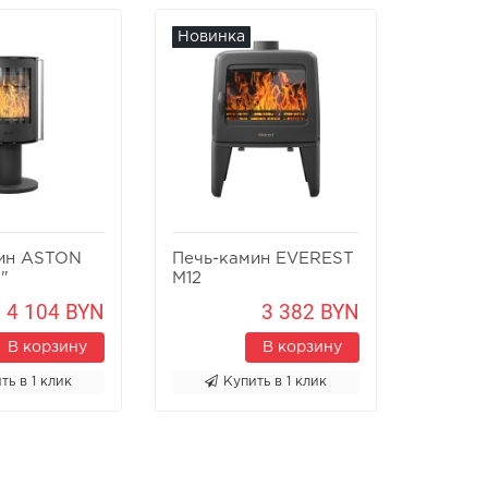
Новинка
Новин
ин ASTON
Печь-камин EVEREST
Печь-к
"
M12
Х8У
4 104 BYN
3 382 BYN
В корзину
В корзину
ть в 1 клик
Купить в 1 клик
К