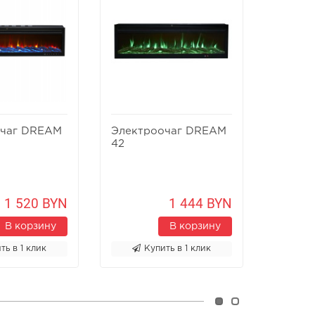
очаг DREAM
Электроочаг DREAM
Элект
42
36
1 520 BYN
1 444 BYN
В корзину
В корзину
ть в 1 клик
Купить в 1 клик
К