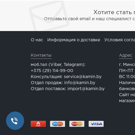
Хотите стать
Отправьте свой email и наш специалист 
О нас
Информация о доставке
Условия согл
Контакты
Адрес
моб.тел (Viber, Telegram):
г. Минс
+375 (29) 114-99-00
ПН-ПТ 1
Консультация: service@kamin.by
ВС 11:0
Отдел продаж: info@kamin.by
Наличн
Отдел поставок: import@kamin.by
банков
Сайт н
магази