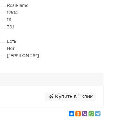
RealFlame
12514
111
39,1
Есть
Нет
["EPSILON 26"]
Купить в 1 клик