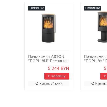
Новинка
Новинка
Печь-камин ASTON
Печь-камин
"БОРН 8М" Песчаник
"БОРН 8У" 
5 244 BYN
5
В корзину
В
Купить в 1 клик
Купить 