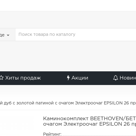
де
Хиты продаж
Акции
Нови
б с золотой патиной с очагом Электроочаг EPSILON 26 пр
Каминокомплект BEETHOVEN/БЕТХ
очагом Электроочаг EPSILON 26 п
Рейтинг: