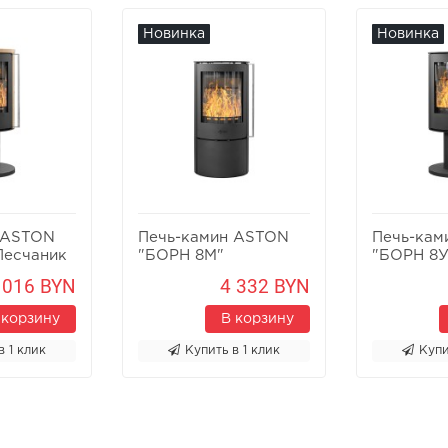
Новинка
Новинка
 ASTON
Печь-камин ASTON
Печь-кам
Песчаник
"БОРН 8М"
"БОРН 8У
 016 BYN
4 332 BYN
 корзину
В корзину
в 1 клик
Купить в 1 клик
Купи