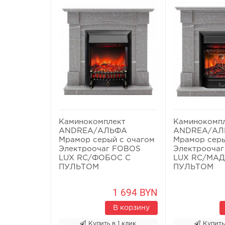
Каминокомплект
Каминокомп
ANDREA/АЛЬФА
ANDREA/АЛ
Мрамор серый с очагом
Мрамор серы
Электроочаг FOBOS
Электроочаг
LUX RC/ФОБОС С
LUX RC/МА
ПУЛЬТОМ
ПУЛЬТОМ
1 694 BYN
В корзину
Купить в 1 клик
Купить