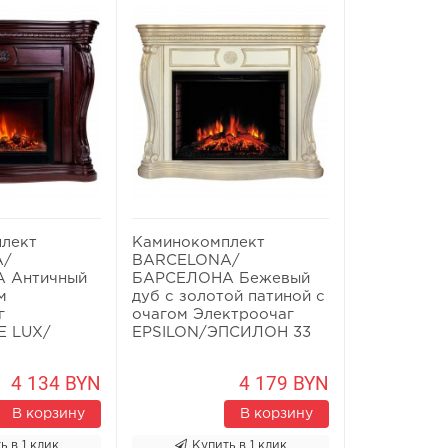
лект
Каминокомплект
A/
BARCELONA/
 Античный
БАРСЕЛОНА Бежевый
м
дуб с золотой патиной с
г
очагом Электроочаг
 LUX/
EPSILON/ЭПСИЛОН 33
4 134 BYN
4 179 BYN
В корзину
В корзину
ь в 1 клик
Купить в 1 клик