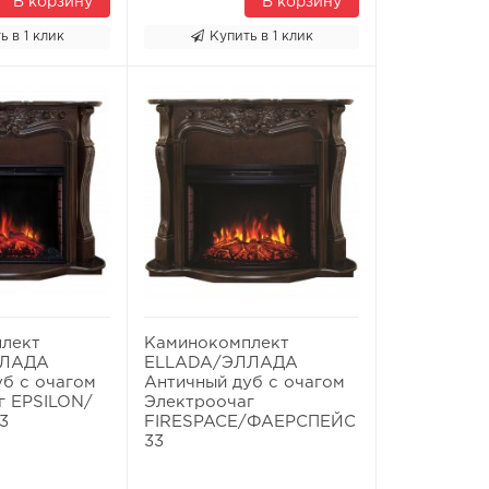
В корзину
В корзину
ь в 1 клик
Купить в 1 клик
лект
Каминокомплект
ЛЛАДА
ELLADA/ЭЛЛАДА
уб с очагом
Античный дуб с очагом
г EPSILON/
Электроочаг
3
FIRESPACE/ФАЕРСПЕЙС
33