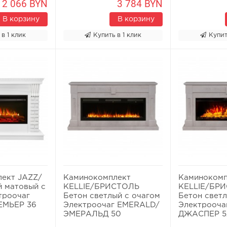
2 066 BYN
3 784 BYN
В корзину
В корзину
 в 1 клик
Купить в 1 клик
Купит
ект JAZZ/
Каминокомплект
Каминокомп
 матовый с
KELLIE/БРИСТОЛЬ
KELLIE/БР
троочаг
Бетон светлый с очагом
Бетон светл
ЕМЬЕР 36
Электроочаг EMERALD/
Электрооча
ЭМЕРАЛЬД 50
ДЖАСПЕР 5