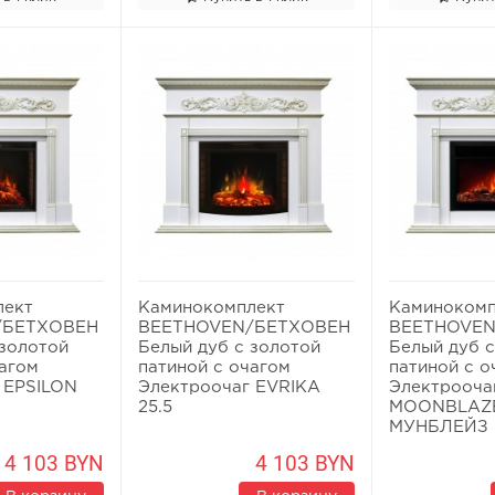
лект
Каминокомплект
Каминокомп
/БЕТХОВЕН
BEETHOVEN/БЕТХОВЕН
BEETHOVE
 золотой
Белый дуб с золотой
Белый дуб с
чагом
патиной с очагом
патиной с о
 EPSILON
Электроочаг EVRIKA
Электрооча
25.5
MOONBLAZE
МУНБЛЕЙЗ
4 103 BYN
4 103 BYN