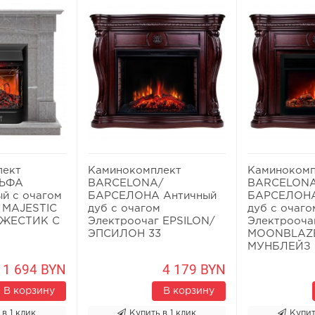
лект
Каминокомплект
Каминокомп
ЬФА
BARCELONA/
BARCELON
й с очагом
БАРСЕЛОНА Античный
БАРСЕЛОНА
 MAJESTIC
дуб с очагом
дуб с очаго
ДЖЕСТИК С
Электроочаг EPSILON/
Электрооча
ЭПСИЛОН 33
MOONBLAZE
МУНБЛЕЙЗ
1 694 BYN
4 179 BYN
В корзину
В корзину
 в 1 клик
Купить в 1 клик
Купит