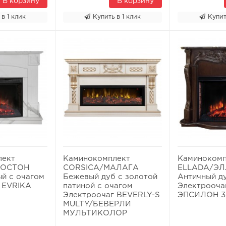
В корзину
В корзину
 в 1 клик
Купить в 1 клик
Купит
лект
Каминокомплект
Каминокомп
БОСТОН
CORSICA/МАЛАГА
ELLADA/Э
й с очагом
Бежевый дуб с золотой
Античный д
 EVRIKA
патиной с очагом
Электрооча
Электроочаг BEVERLY-S
ЭПСИЛОН 3
MULTY/БЕВЕРЛИ
МУЛЬТИКОЛОР