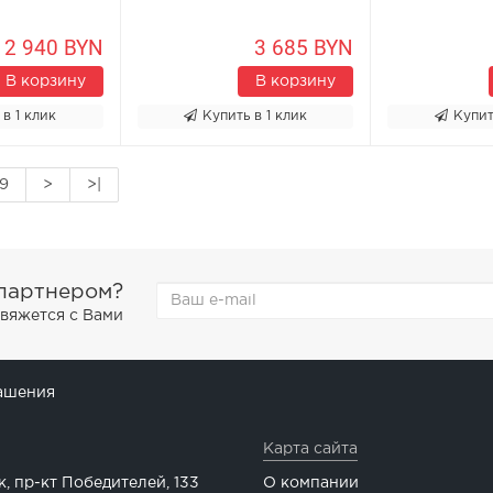
2 940 BYN
3 685 BYN
В корзину
В корзину
 в 1 клик
Купить в 1 клик
Купит
9
>
>|
 партнером?
свяжется с Вами
ашения
Карта сайта
к, пр-кт Победителей, 133
О компании