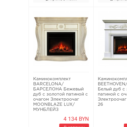
Каминокомплект
Каминокомп
BARCELONA/
BEETHOVEN
БАРСЕЛОНА Бежевый
Белый дуб с
дуб с золотой патиной с
патиной с о
очагом Электроочаг
Электроочаг
MOONBLAZE LUX/
26
МУНБЛЕЙЗ
4 134 BYN