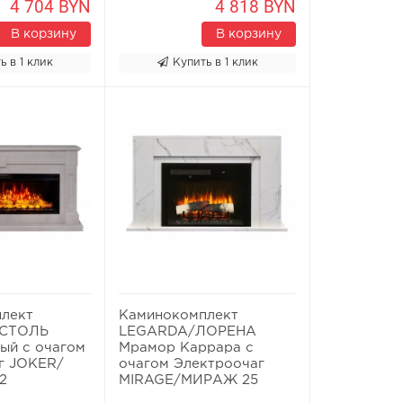
4 704 BYN
4 818 BYN
В корзину
В корзину
ь в 1 клик
Купить в 1 клик
лект
Каминокомплект
ИСТОЛЬ
LEGARDA/ЛОРЕНА
ый с очагом
Мрамор Каррара с
г JOKER/
очагом Электроочаг
2
MIRAGE/МИРАЖ 25