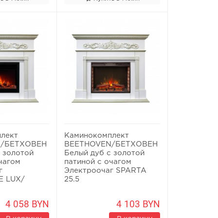
лект
Каминокомплект
N/БЕТХОВЕН
BEETHOVEN/БЕТХОВЕН
 золотой
Белый дуб с золотой
чагом
патиной с очагом
г
Электроочаг SPARTA
 LUX/
25.5
4 058 BYN
4 103 BYN