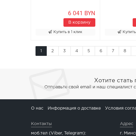
6 041 BYN
В корзину
Купить в 1 клик
Купить
1
2
3
4
5
6
7
8
Хотите стать
Отправьте свой email и наш специалист 
О нас
Информация о доставке
Условия согл
Контакты
Адрес
моб.тел (Viber, Telegram):
г. Минс