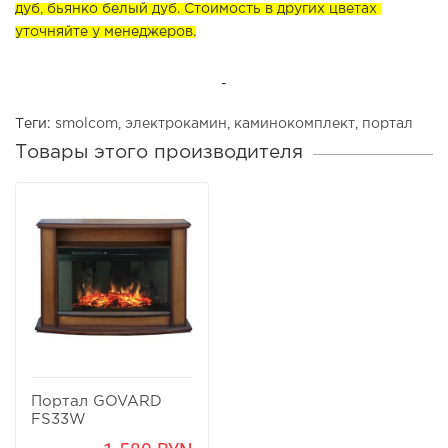
дуб, бьянко белый дуб. Стоимость в других цветах 
уточняйте у менеджеров.
-
Теги:
smolcom
,
электрокамин
,
каминокомплект
,
портал
Товары этого производителя
Портал GOVARD
FS33W