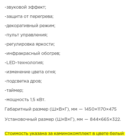
-звуковой эффект;
-защита от перегрева;
-декоративный режим;
-пульт управления;
-регулировка яркости;
-инфракрасный обогрев;
-LED-технология;
-изменение цвета огня;
-подсветка дров;
-таймер;
-мощность 1,5 кВт.
Габаритный размер (Ш×В×Г), мм
—
1450×1170×475
Установочный размер (Ш×В×Г), мм
—
844×665×322.
Стоимость указана за каминокомплект в цвете белый 