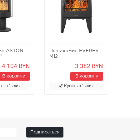
ин ASTON
Печь-камин EVEREST
Печь-к
"
M12
Х8У
4 104 BYN
3 382 BYN
В корзину
В корзину
ть в 1 клик
Купить в 1 клик
К
Подписаться