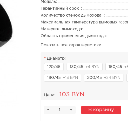
Модель:
Гарантийный срок :
Количество стенок дымохода :
Максимальная температура дымовых газо
Материал дымохода:
Область применения дымохода:
Показать все характеристики
Диаметр:
120/45
130/45
150/45
+4 BYN
+
180/45
200/45
+13 BYN
+24 BYN
103 BYN
Цена:
-
В корзину
+