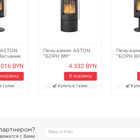
 ASTON
Печь-камин ASTON
Печь-кам
Песчаник
"БОРН 8М"
"БОРН 8У
 016 BYN
4 332 BYN
 корзину
В корзину
в 1 клик
Купить в 1 клик
Купи
 партнером?
свяжется с Вами