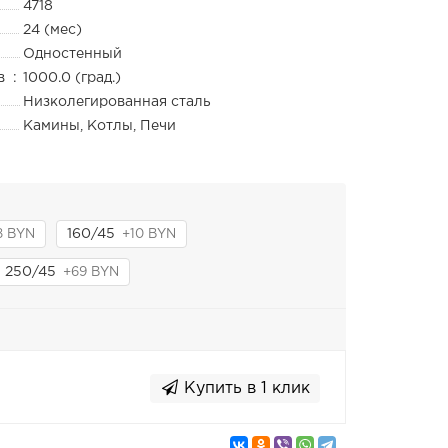
4718
24 (мес)
Одностенный
в :
1000.0 (град.)
Низколегированная сталь
Камины, Котлы, Печи
160/45
8 BYN
+10 BYN
250/45
+69 BYN
Купить в 1 клик