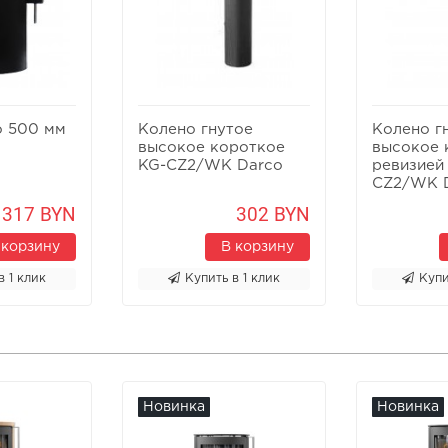
o 500 мм
Колено гнутое
Колено г
высокое короткое
высокое 
KG-CZ2/WK Darco
ревизией
CZ2/WK 
317 BYN
302 BYN
 корзину
В корзину
в 1 клик
Купить в 1 клик
Купи
Новинка
Новинка