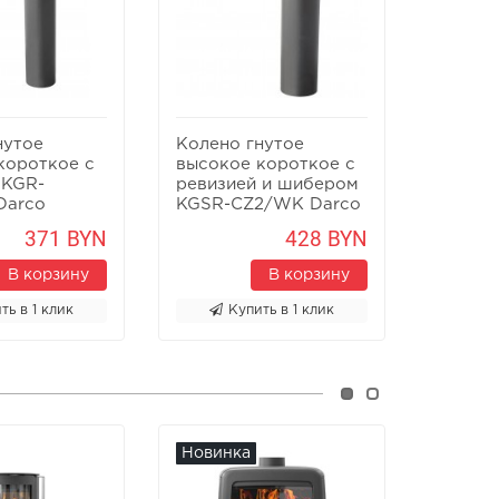
нутое
Колено гнутое
Колено
короткое с
высокое короткое с
CZ2/N 
 KGR-
ревизией и шибером
Darco
KGSR-CZ2/WK Darco
371 BYN
428 BYN
В корзину
В корзину
ть в 1 клик
Купить в 1 клик
К
Новинка
Новин