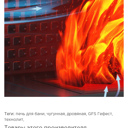
Теги:
печь для бани
,
чугунная
,
дровяная
,
GFS Гефест
,
технолит
,
Товары этого производителя