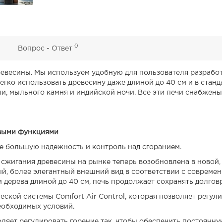
0
0
Вопрос - Ответ
древесины. Мы используем удобную для пользователя разработ
легко использовать древесину даже длиной до 40 см и в стан
али, мыльного камня и индийской ночи. Все эти печи снабжен
овыми функциями
ще большую надежность и контроль над сгоранием.
сжигания древесины на рынке теперь возобновлена ​​в новой
ный, более элегантный внешний вид в соответствии с соврем
и дерева длиной до 40 см, печь продолжает сохранять долгов
ской системы Comfort Air Control, которая позволяет регул
еобходимых условий.
оляет регулировать горение так, чтобы обеспечить постоян