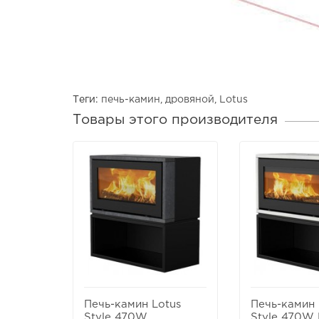
Теги:
печь-камин
,
дровяной
,
Lotus
Товары этого производителя
Печь-камин Lotus
Печь-камин 
Style 470W
Style 470W 