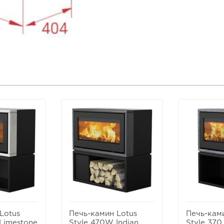
Lotus
Печь-камин Lotus
Печь-кам
Limestone
Style 470W Indian
Style 370