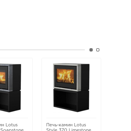
ин Lotus
Печь-камин Lotus
Печь-к
 Soapstone
Style 370 Limestone
Style 3