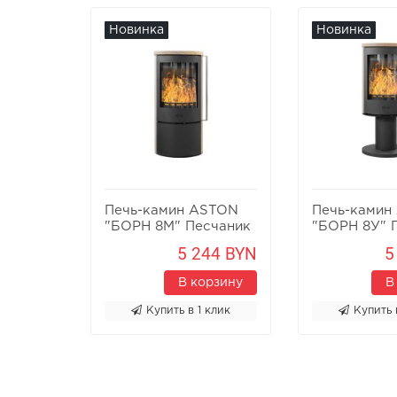
Новинка
Новинка
Печь-камин ASTON
Печь-камин
"БОРН 8М" Песчаник
"БОРН 8У" 
5 244 BYN
5
В корзину
В
Купить в 1 клик
Купить 