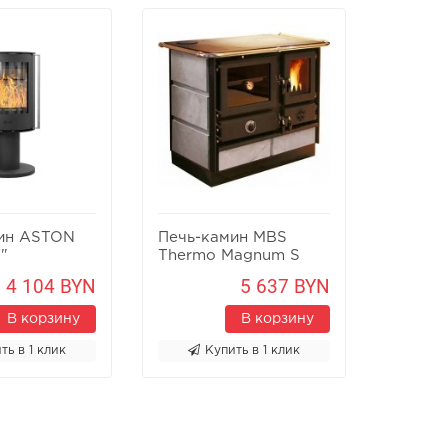
ин ASTON
Печь-камин MBS
Каминн
"
Thermo Magnum S
Fireway
4 104 BYN
5 637 BYN
В корзину
В корзину
ть в 1 клик
Купить в 1 клик
К