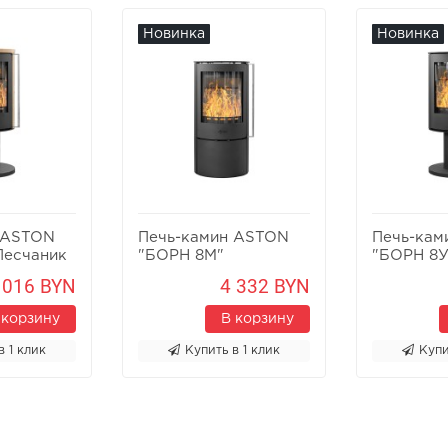
Новинка
Новинка
 ASTON
Печь-камин ASTON
Печь-кам
Песчаник
"БОРН 8М"
"БОРН 8У
 016 BYN
4 332 BYN
 корзину
В корзину
в 1 клик
Купить в 1 клик
Купи