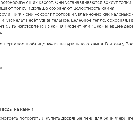
рогенерирующих кассет. Они устанавливаются вокруг топки 
ищают топку и дольше сохраняют целостность камня.
ру и ПиФ - они ускорят прогрев и увлажнение как маленькой
и "Ламель" несёт удивительное, целебное тепло, сохраняя, на
ет быть изготовлена из камня Жадеит или "Окаменевшее дер
.
 порталом в облицовке из натурального камня. В итоге у Вас 
и.
 воды на камни.
отреть потрогать и купить дровяные печи для бани Ферингер