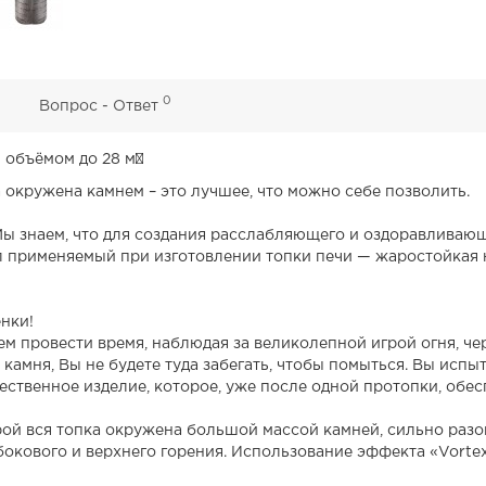
0
0
Вопрос - Ответ
 объёмом до 28 м³
а окружена камнем – это лучшее, что можно себе позволить.
ы знаем, что для создания расслабляющего и оздоравливающ
л применяемый при изготовлении топки печи — жаростойкая 
енки!
ем провести время, наблюдая за великолепной игрой огня, че
камня, Вы не будете туда забегать, чтобы помыться. Вы испы
ственное изделие, которое, уже после одной протопки, обес
й вся топка окружена большой массой камней, сильно разогр
кового и верхнего горения. Использование эффекта «Vortex