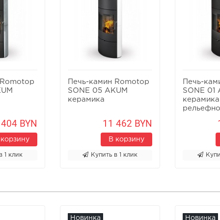
 Romotop
Печь-камин Romotop
Печь-кам
KUM
SONE 05 AKUM
SONE 01
керамика
керамика
рельефн
структур
 404 BYN
11 462 BYN
 корзину
В корзину
в 1 клик
Купить в 1 клик
Купи
Новинка
Новинка