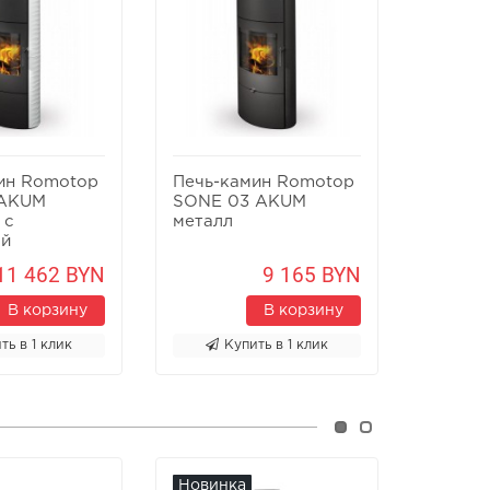
ин Romotop
Печь-камин Romotop
Печь-к
 AKUM
SONE 03 AKUM
SONE 0
 с
металл
ой
ой
11 462 BYN
9 165 BYN
В корзину
В корзину
ть в 1 клик
Купить в 1 клик
К
Новинка
Новин