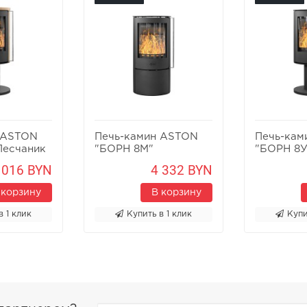
 ASTON
Печь-камин ASTON
Печь-кам
Песчаник
"БОРН 8М"
"БОРН 8У
 016 BYN
4 332 BYN
 корзину
В корзину
в 1 клик
Купить в 1 клик
Купи