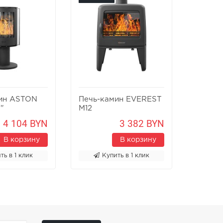
ин ASTON
Печь-камин EVEREST
Печь-к
"
M12
Х8У
4 104 BYN
3 382 BYN
В корзину
В корзину
ть в 1 клик
Купить в 1 клик
К