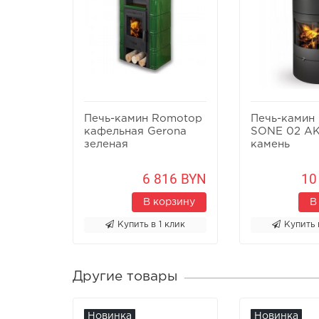
Печь-камин Romotop
Печь-камин
кафельная Gerona
SONE 02 A
зеленая
камень
6 816 BYN
10
В корзину
В
Купить в 1 клик
Купить 
Другие товары
Новинка
Новинка