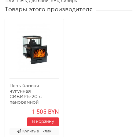
Теги:
печь
,
для бани
,
нмк
,
сибирь
Товары этого производителя
Печь банная
чугунная
СИБИРЬ-20 с
панорамной
дверцей (Сетка)
1 505 BYN
В корзину
Купить в 1 клик