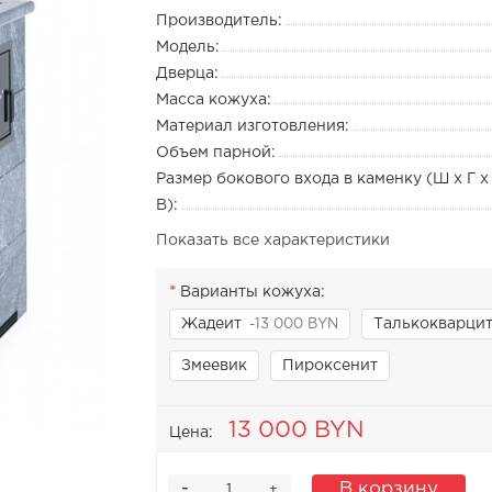
Производитель:
Модель:
Дверца:
Масса кожуха:
Материал изготовления:
Объем парной:
Размер бокового входа в каменку (Ш х Г х
В):
Показать все характеристики
Варианты кожуха:
Жадеит
Талькокварци
-13 000 BYN
Змеевик
Пироксенит
13 000 BYN
Цена:
-
В корзину
+