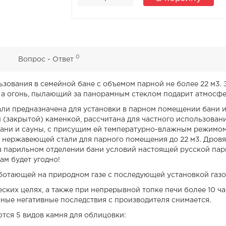
0
0
Вопрос - Ответ
ьзования в семейной бане с объемом парной не более 22 м3.
 а огонь, пылающий за панорамным стеклом подарит атмосфер
и предназначена для установки в парном помещении бани и
(закрытой) каменкой, рассчитана для частного использовани
ни и сауны, с присущим ей температурно-влажным режимом. 
й нержавеющей стали для парного помещения до 22 м3. Дровя
 в парильном отделении бани условий настоящей русской па
ам будет угодно!
ботающей на природном газе с последующей установкой газ
ских целях, а также при непрерывной топке печи более 10 ча
жные негативные последствия с производителя снимается.
тся 5 видов камня для облицовки: