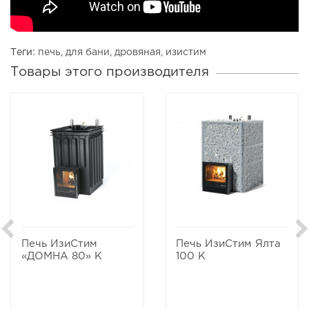
Теги:
печь
,
для бани
,
дровяная
,
изистим
Товары этого производителя
Печь ИзиСтим
Печь ИзиСтим Ялта
«ДОМНА 80» К
100 К