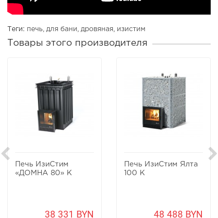
Теги:
печь
,
для бани
,
дровяная
,
изистим
Товары этого производителя
Печь ИзиСтим
Печь ИзиСтим Ялта
«ДОМНА 80» К
100 К
38 331 BYN
48 488 BYN