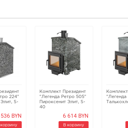
резидент
Комплект Президент
Комплект
тро 224"
"Легенда Ретро 505"
"Легенда
Элит, S-
Пироксенит Элит, S-
Талькохл
40
 536 BYN
6 614 BYN
 корзину
В корзину