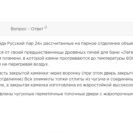
0
0
Вопрос - Ответ
да Русский пар 24» рассчитанные на парное отделение объемо
ся от своей предшественницы дровяных печей для бани «Лег
 пламени, в которой камни прогреваются до температуры 600
не перегревая воздух.
асть закрытой каменки через воронку (при этом дверь закры
отделение) Все элементы топки отлиты из чугуна и соедине
ик, а закрытая каменка изготовлена из жаростойкой высоко
овлены чугунные герметичные топочные двери с жаропрочным 