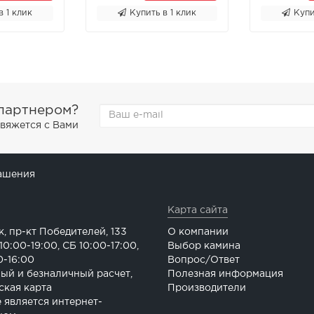
в 1 клик
Купить в 1 клик
Купи
 партнером?
свяжется с Вами
ашения
Карта сайта
к, пр-кт Победителей, 133
О компании
0:00-19:00, СБ 10:00-17:00,
Выбор камина
0-16:00
Вопрос/Ответ
ый и безналичный расчет,
Полезная информация
ская карта
Производители
е является интернет-