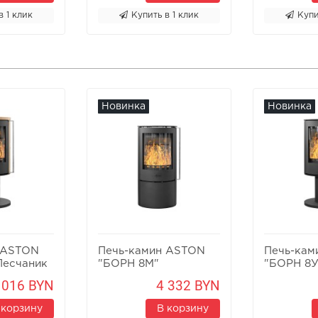
в 1 клик
Купить в 1 клик
Купи
Новинка
Новинка
 ASTON
Печь-камин ASTON
Печь-кам
Песчаник
"БОРН 8М"
"БОРН 8У
 016 BYN
4 332 BYN
 корзину
В корзину