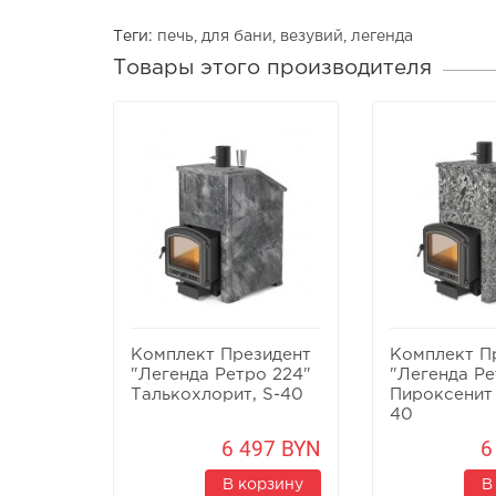
Теги:
печь
,
для бани
,
везувий
,
легенда
Товары этого производителя
Комплект Президент
Комплект П
"Легенда Ретро 224"
"Легенда Ре
Талькохлорит, S-40
Пироксенит 
40
6 497 BYN
6
В корзину
В