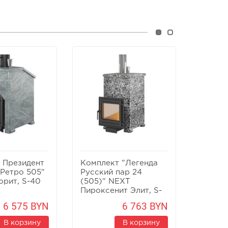
 Президент
Комплект "Легенда
Компле
 Ретро 505"
Русский пар 24
Русски
орит, S-40
(505)" NEXT
(505)"
Пироксенит Элит, S-
Элит, 
40
6 575 BYN
6 763 BYN
В корзину
В корзину