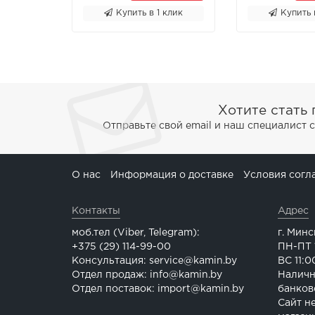
Купить в 1 клик
Купить 
Хотите стать
Отправьте свой email и наш специалист 
О нас
Информация о доставке
Условия согл
Контакты
Адрес
моб.тел (Viber, Telegram):
г. Минс
+375 (29) 114-99-00
ПН-ПТ 1
Консультация: service@kamin.by
ВС 11:0
Отдел продаж: info@kamin.by
Наличн
Отдел поставок: import@kamin.by
банков
Сайт н