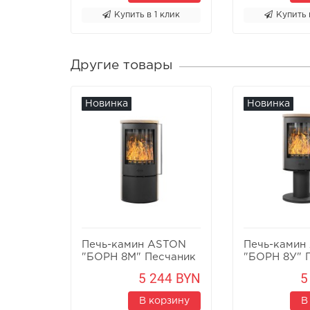
Купить в 1 клик
Купить 
Другие товары
Новинка
Новинка
Печь-камин ASTON
Печь-камин
"БОРН 8М" Песчаник
"БОРН 8У" 
5 244 BYN
5
В корзину
В