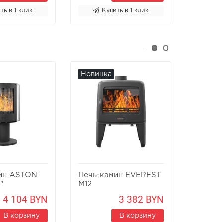
ть в 1 клик
Купить в 1 клик
К
Новинка
Новин
ин ASTON
Печь-камин EVEREST
Печь-к
"
M12
Х8У
4 104 BYN
3 382 BYN
В корзину
В корзину