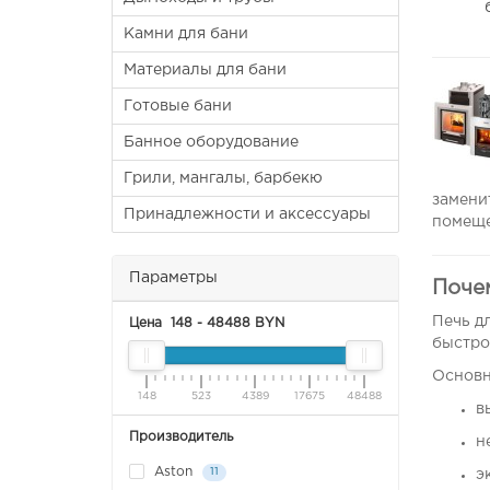
Камни для бани
Материалы для бани
Готовые бани
Банное оборудование
Грили, мангалы, барбекю
замени
Принадлежности и аксессуары
помеще
Параметры
Поче
Печь д
Цена
148
-
48488
BYN
быстро
Основн
148
523
4389
17675
48488
в
Производитель
н
Aston
11
э