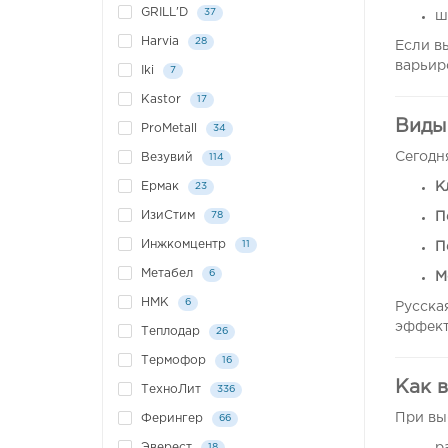
GRILL'D
37
ш
Harvia
28
Если в
варьир
Iki
7
Kastor
17
Виды
ProMetall
34
Сегодн
Везувий
114
К
Ермак
23
ИзиСтим
78
П
Инжкомцентр
11
П
Метабел
6
М
НМК
6
Русска
эффект
Теплодар
26
Термофор
16
Как 
ТехноЛит
336
При вы
Ферингер
66
Эверест
18