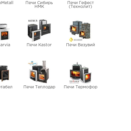
oMetall
Печи Сибирь
Печи Гефест
НМК
(Технолит)
arvia
Печи Kastor
Печи Везувий
етабел
Печи Теплодар
Печи Термофор