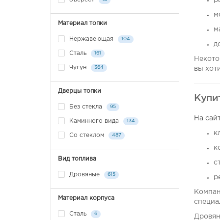
р
м
Материал топки
м
Нержавеющая
104
д
Сталь
161
Некото
Чугун
364
вы хот
Дверцы топки
Купит
Без стекла
95
На сай
Каминного вида
134
к
Со стеклом
487
к
Вид топлива
с
Дровяные
615
р
Компан
Материал корпуса
специа
Сталь
6
Дровяна