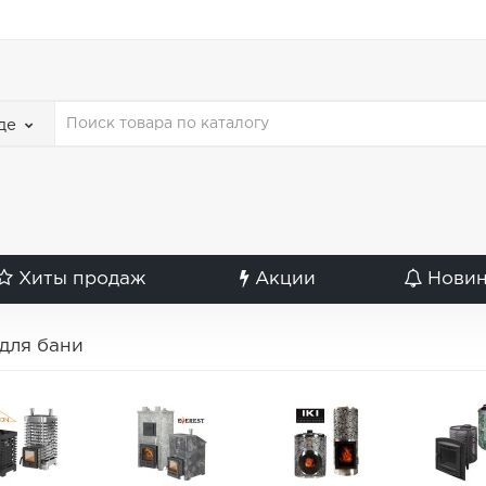
де
Хиты продаж
Акции
Нови
для бани