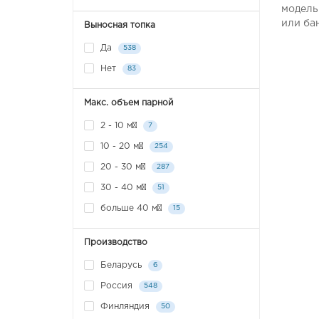
модель
или ба
Выносная топка
Да
538
Нет
83
Макс. объем парной
2 - 10 м³
7
10 - 20 м³
254
20 - 30 м³
287
30 - 40 м³
51
больше 40 м³
15
Производство
Беларусь
6
Россия
548
Финляндия
50