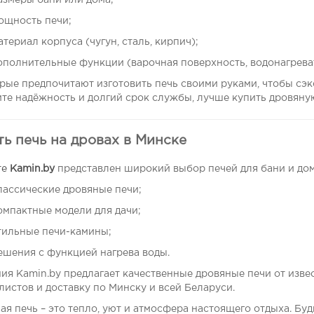
азмеры бани или дома;
ощность печи;
атериал корпуса (чугун, сталь, кирпич);
ополнительные функции (варочная поверхность, водонагреват
рые предпочитают изготовить печь своими руками, чтобы сэк
ите надёжность и долгий срок службы, лучше купить дровяну
ь печь на дровах в Минске
те
Kamin.by
представлен широкий выбор печей для бани и дом
лассические дровяные печи;
омпактные модели для дачи;
тильные печи-камины;
ешения с функцией нагрева воды.
ия Kamin.by предлагает качественные дровяные печи от изве
листов и доставку по Минску и всей Беларуси.
я печь – это тепло, уют и атмосфера настоящего отдыха. Будь