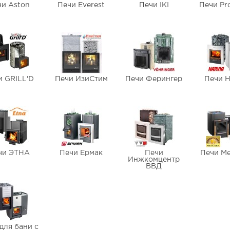
чи Aston
Печи Everest
Печи IKI
Печи Pr
и GRILL'D
Печи ИзиСтим
Печи Ферингер
Печи H
чи ЭТНА
Печи Ермак
Печи
Печи М
Инжкомцентр
ВВД
для бани с