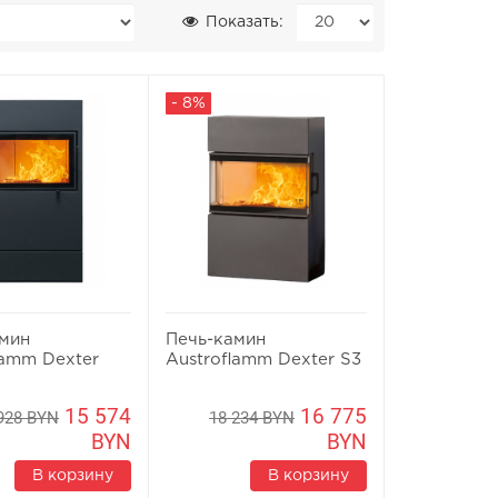
Показать:
- 8%
амин
Печь-камин
lamm Dexter
Austroflamm Dexter S3
15 574
16 775
928 BYN
18 234 BYN
BYN
BYN
В корзину
В корзину