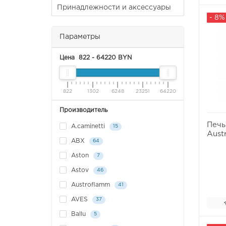
Принадлежности и аксессуары
- 8%
Параметры
Цена
822
-
64220
BYN
822
1302
6248
23251
64220
Производитель
Печь
A.caminetti
15
Aust
ABX
64
Aston
7
Astov
46
Austroflamm
41
AVES
37
Ballu
5