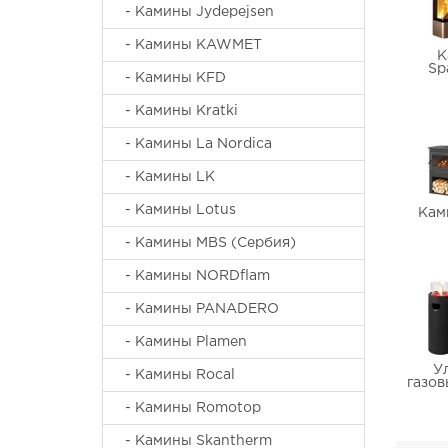
- Камины Jydepejsen
- Камины KAWMET
К
Sp
- Камины KFD
- Камины Kratki
- Камины La Nordica
- Камины LK
- Камины Lotus
Кам
- Камины MBS (Сербия)
- Камины NORDflam
- Камины PANADERO
- Камины Plamen
У
- Камины Rocal
газо
- Камины Romotop
- Камины Skantherm