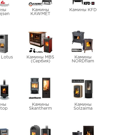
ины
Камины
Камины KFD
ejsen
KAWMET
 Lotus
Камины MBS
Камины
(Сербия)
NORDflam
ины
Камины
Камины
top
Skantherm
Solzaima