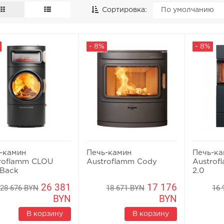
Сортировка:
- 8%
- 8%
-камин
Печь-камин
Печь-к
roflamm CLOU
Austroflamm Cody
Austrof
 Back
2.0
26 381
17 176
28 676 BYN
18 671 BYN
16 
BYN
BYN
В корзину
В корзину