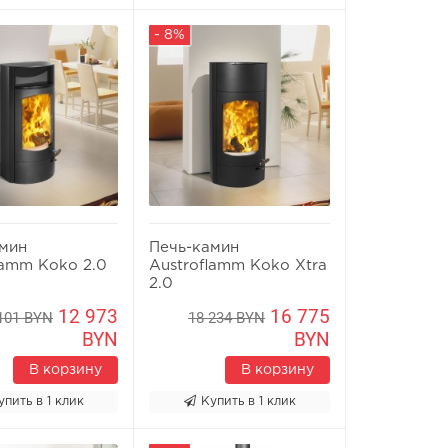
- 8%
амин
Печь-камин
lamm Koko 2.0
Austroflamm Koko Xtra
2.0
12 973
16 775
101 BYN
18 234 BYN
BYN
BYN
В корзину
В корзину
упить в 1 клик
Купить в 1 клик