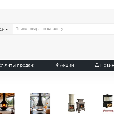
де
Хиты продаж
Акции
Нови