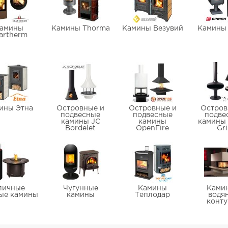
амины
Камины Thorma
Камины Везувий
Камины
artherm
ины Этна
Островные и
Островные и
Остров
подвесные
подвесные
подве
камины JC
камины
камины 
Bordelet
OpenFire
Gri
личные
Чугунные
Камины
Ками
вые камины
камины
Теплодар
водя
конт