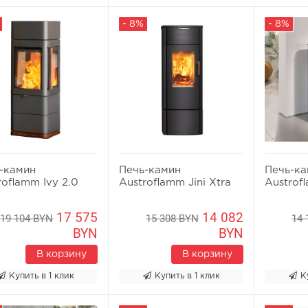
- 8%
- 8%
-камин
Печь-камин
Печь-к
roflamm Ivy 2.0
Austroflamm Jini Xtra
Austrof
17 575
14 082
19 104 BYN
15 308 BYN
14 
BYN
BYN
В корзину
В корзину
Купить в 1 клик
Купить в 1 клик
К