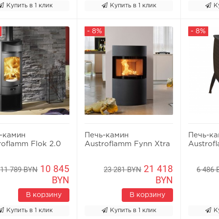
Купить в 1 клик
Купить в 1 клик
К
- 8%
- 8%
-камин
Печь-камин
Печь-к
roflamm Flok 2.0
Austroflamm Fynn Xtra
Austrof
10 845
21 418
11 789 BYN
23 281 BYN
6 486
BYN
BYN
В корзину
В корзину
Купить в 1 клик
Купить в 1 клик
К