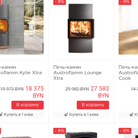
- 8%
- 8%
-камин
Печь-камин
Печь-к
roflamm Kylie Xtra
Austroflamm Lounge
Austrof
Xtra
Cook
18 375
27 583
19 973 BYN
29 982 BYN
14 
BYN
BYN
В корзину
В корзину
Купить в 1 клик
Купить в 1 клик
К
- 8%
- 8%