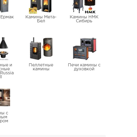
 Ермак
Камины Мета-
Камины НМК
Бел
Сибирь
ные и
Пеллетные
Печи камины с
сные
камины
духовкой
Russia
ll
ны с
ным
уром