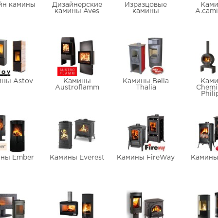
йн камины
Дизайнерские
Изразцовые
Кам
камины Aves
камины
A.cami
ины Astov
Камины
Камины Bella
Кам
Austroflamm
Thalia
Chemi
Phili
ны Ember
Камины Everest
Камины FireWay
Камины