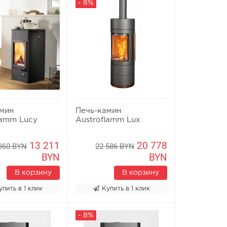
- 8%
амин
Печь-камин
lamm Lucy
Austroflamm Lux
13 211
20 778
360 BYN
22 586 BYN
BYN
BYN
В корзину
В корзину
упить в 1 клик
Купить в 1 клик
- 8%