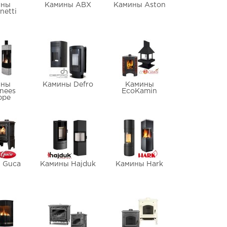
ины
Камины ABX
Камины Aston
netti
ины
Камины Defro
Камины
nees
EcoKamin
ppe
 Guca
Камины Hajduk
Камины Hark