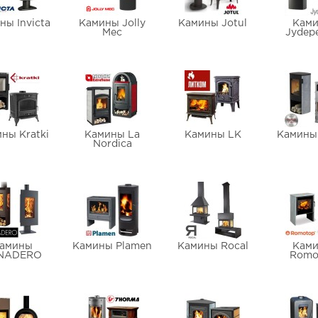
ны Invicta
Камины Jolly
Камины Jotul
Кам
Mec
Jydep
ны Kratki
Камины La
Камины LK
Камины
Nordica
амины
Камины Plamen
Камины Rocal
Кам
NADERO
Romo