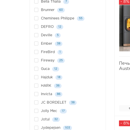
- 8%
Bella Thalia
7
Brunner
63
Cheminees Philippe
55
DEFRO
12
Deville
5
Ember
38
FireBird
1
Fireway
25
Печь
Aust
Guca
12
Hajduk
18
HARK
36
Invicta
86
JC BORDELET
38
Jolly Mec
17
Jotul
32
- 8%
Jydepejsen
103