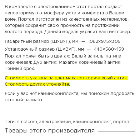
В комплекте с электрокамином этот портал создаст
неповторимую атмосферу уюта и комфорта в Вашем
доме. Портал изготовлен из качественных материалов,
который сохранит свою прочность на протяжении
долгого периода. Данная модель украсит ваш интерьер.
Габаритный размер (Ш×В×Г), мм
—
1082×975×305
Установочный размер (Ш×В×Г), мм
—
440×580×159
Портал может быть в цветах: Белый ваниль, патина 
коричневая; Дуб антик; Махагон коричневый антик; 
Темный орех.
Стоимость указана за цвет махагон коричневый антик.
Стоимость других уточняйте.
Если у вас нет каминокомплекта, мы поможем подобрать
готовый вариант.
Теги:
smolcom
,
электрокамин
,
каминокомплект
,
портал
Товары этого производителя