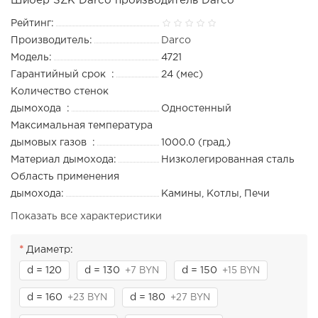
Шибер SZK Darco производитель Darco
Рейтинг:
Производитель:
Darco
Модель:
4721
Гарантийный срок :
24 (мес)
Количество стенок
дымохода :
Одностенный
Максимальная температура
дымовых газов :
1000.0 (град.)
Материал дымохода:
Низколегированная сталь
Область применения
дымохода:
Камины, Котлы, Печи
Показать все характеристики
Диаметр:
d = 120
d = 130
d = 150
+7 BYN
+15 BYN
d = 160
d = 180
+23 BYN
+27 BYN