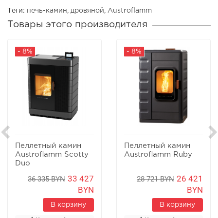
Теги:
печь-камин
,
дровяной
,
Austroflamm
Товары этого производителя
- 8%
- 8%
Пеллетный камин
Пеллетный камин
Austroflamm Scotty
Austroflamm Ruby
Duo
33 427
26 421
36 335 BYN
28 721 BYN
BYN
BYN
В корзину
В корзину