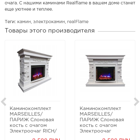
очага. С нашими каминами Realflame в вашем доме станет
еще уютнее и теплее.
Теги:
камин
,
электрокамин
,
realFlame
Товары этого производителя
Каминокомплект
Каминокомплект
MARSEILLES/
MARSEILLES/
ПАРИЖ Слоновая
ПАРИЖ Слоновая
кость с очагом
кость с очагом
Электроочаг RICH/
Электроочаг
РИЧ 25.5
QUEEN/КУИН 25.5