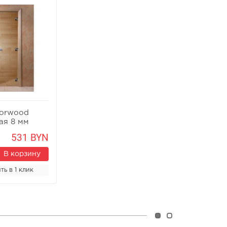
orwood
ая 8 мм
531 BYN
В корзину
ть в 1 клик