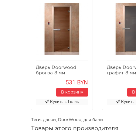
Дверь Doorwood
Дверь Door
бронза 8 мм
графит 8 м
531 BYN
В корзину
В
Купить в 1 клик
Купить 
Теги:
двери
,
DoorWood
,
для бани
Товары этого производителя