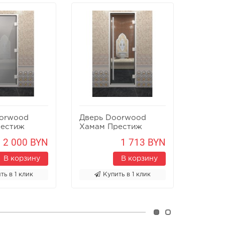
orwood
Дверь Doorwood
Дверь
рестиж
Хамам Престиж
Хамам
Прозрачное
Бронз
2 000 BYN
1 713 BYN
В корзину
В корзину
ть в 1 клик
Купить в 1 клик
К