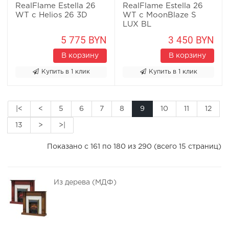
RealFlame Estella 26
RealFlame Estella 26
WT с Helios 26 3D
WT с MoonBlaze S
LUX BL
5 775 BYN
3 450 BYN
В корзину
В корзину
Купить в 1 клик
Купить в 1 клик
|<
<
5
6
7
8
9
10
11
12
13
>
>|
Показано с 161 по 180 из 290 (всего 15 страниц)
Из дерева (МДФ)