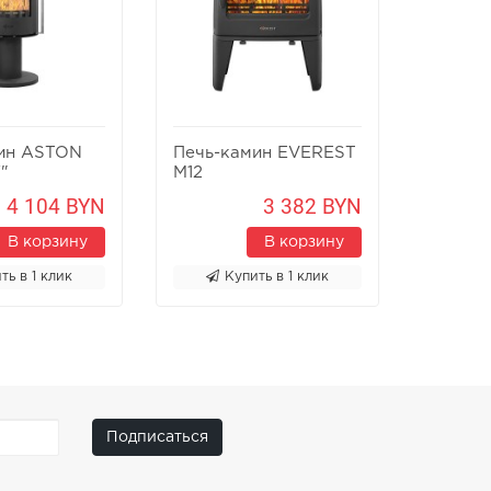
ин ASTON
Печь-камин EVEREST
Печь-к
"
M12
Х8У
4 104 BYN
3 382 BYN
В корзину
В корзину
ть в 1 клик
Купить в 1 клик
К
Подписаться