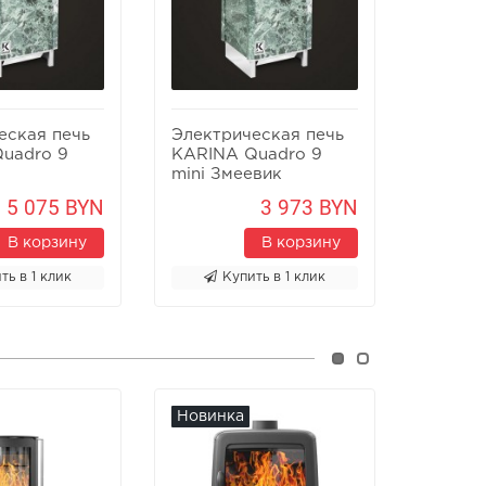
еская печь
Электрическая печь
Электр
uadro 9
KARINA Quadro 9
KARINA
mini Змеевик
Змеев
5 075 BYN
3 973 BYN
В корзину
В корзину
ть в 1 клик
Купить в 1 клик
К
Новинка
Новин