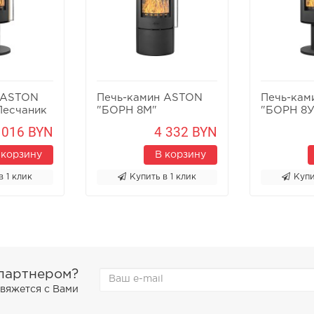
 ASTON
Печь-камин ASTON
Печь-кам
Песчаник
"БОРН 8М"
"БОРН 8У
 016 BYN
4 332 BYN
 корзину
В корзину
в 1 клик
Купить в 1 клик
Купи
 партнером?
свяжется с Вами