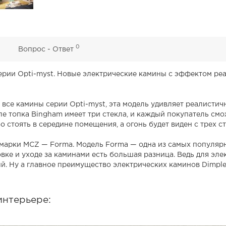
0
0
Вопрос - Ответ
рии Opti-myst. Новые электрические камины с эффектом реа
и все камины серии Opti-myst, эта модель удивляет реалист
ле топка Bingham имеет три стекла, и каждый покупатель см
о стоять в середине помещения, а огонь будет виден с трех с
марки MCZ — Forma. Модель Forma — одна из самых популяр
овке и уходе за каминами есть большая разница. Ведь для эл
ый. Ну а главное преимущество электрических каминов Dimpl
интерьере: