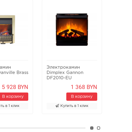
амин
Электрокамин
Элект
anville Brass
Dimplex Gannon
Dimple
DF2010-EU
400
5 928 BYN
1 368 BYN
В корзину
В корзину
ть в 1 клик
Купить в 1 клик
К