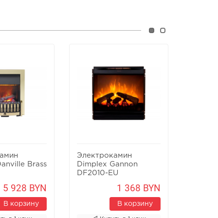
амин
Электрокамин
Элект
anville Brass
Dimplex Gannon
Dimple
DF2010-EU
400
5 928 BYN
1 368 BYN
В корзину
В корзину