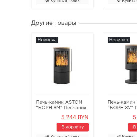
Купить в 1 клик
Купить 
Другие товары
Новинка
Новинка
Печь-камин ASTON
Печь-камин
"БОРН 8М" Песчаник
"БОРН 8У" 
5 244 BYN
5
В корзину
В
Купить в 1 клик
Купить 