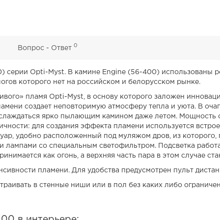
0
0
Вопрос - Ответ
0) серии Opti-Myst. В камине Engine (56-400) использованы
огов которого нет на российском и белорусском рынке.
живого» пламя Opti-Myst, в основу которого заложен иннова
ламени создает неповторимую атмосферу тепла и уюта. В оч
аслаждаться ярко пылающим камином даже летом. Мощность об
тичности: для создания эффекта пламени используется встро
уар, удобно расположенный под муляжом дров, из которого, 
и лампами со специальным светофильтром. Подсветка работа
ринимается как огонь, а верхняя часть пара в этом случае ст
нсивности пламени. Для удобства предусмотрен пульт диста
траивать в стенные ниши или в пол без каких либо ограниче
00 в интерьере: