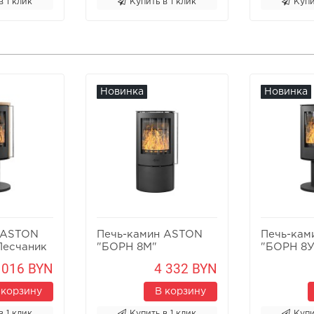
в 1 клик
Купить в 1 клик
Купи
Новинка
Новинка
 ASTON
Печь-камин ASTON
Печь-кам
Песчаник
"БОРН 8М"
"БОРН 8У
 016 BYN
4 332 BYN
 корзину
В корзину
в 1 клик
Купить в 1 клик
Купи