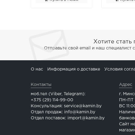
Хотите стать
Отправьте свой email и наш специалист 
О нас
Информация о доставке
Условия согл
Контакты
Адрес
моб.тел (Viber, Telegram):
г. Минс
+375 (29) 114-99-00
ПН-ПТ 1
Консультация: service@kamin.by
ВС 11:0
Отдел продаж: info@kamin.by
Наличн
Отдел поставок: import@kamin.by
банков
Сайт н
магази