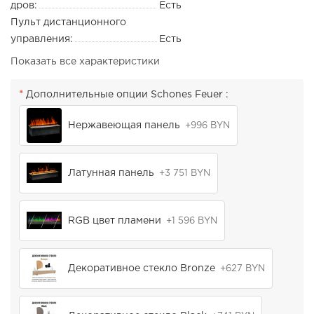
дров:
Есть
Пульт дистанционного
управления:
Есть
Показать все характеристики
Дополнительные опции Schones Feuer :
Нержавеющая панель
+996 BYN
Латунная панель
+3 751 BYN
RGB цвет пламени
+1 596 BYN
Декоративное стекло Bronze
+627 BYN