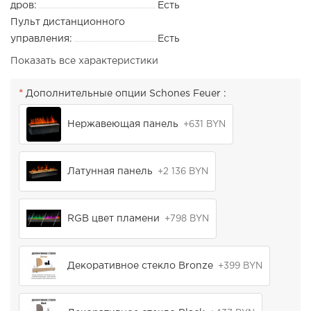
дров:
Есть
Пульт дистанционного
управления:
Есть
Показать все характеристики
Дополнительные опции Schones Feuer :
Нержавеющая панель
+631 BYN
Латунная панель
+2 136 BYN
RGB цвет пламени
+798 BYN
Декоративное стекло Bronze
+399 BYN