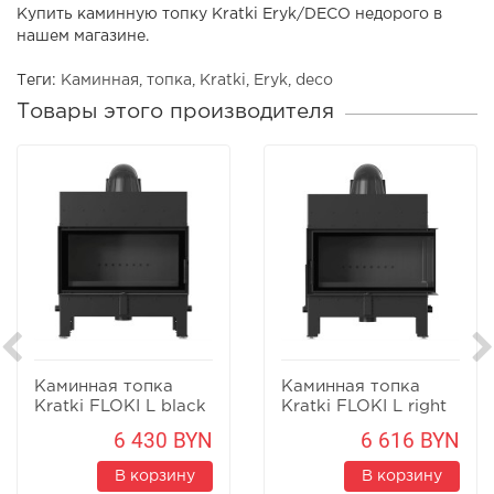
Купить каминную топку Kratki Eryk/DECO недорого в
нашем магазине.
Теги:
Каминная
,
топка
,
Kratki
,
Eryk
,
deco
Товары этого производителя
Каминная топка
Каминная топка
Kratki FLOKI L black
Kratki FLOKI L right
black
6 430 BYN
6 616 BYN
В корзину
В корзину