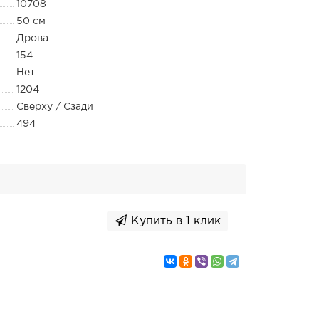
10708
50 см
Дрова
154
Нет
1204
Сверху / Сзади
494
Купить в 1 клик