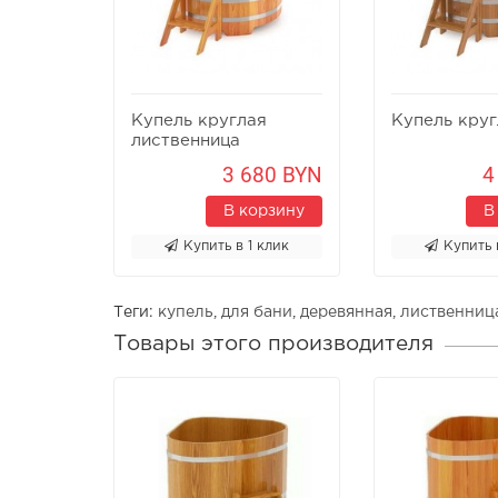
Купель круглая
Купель круг
лиственница
3 680 BYN
4
В корзину
В
Купить в 1 клик
Купить 
Теги:
купель
,
для бани
,
деревянная
,
лиственниц
Товары этого производителя