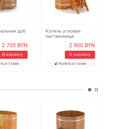
вальная дуб
Купель угловая
Купель
лиственница
2 700 BYN
2 900 BYN
В корзину
В корзину
ть в 1 клик
Купить в 1 клик
К