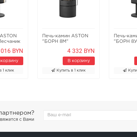
 ASTON
Печь-камин ASTON
Печь-кам
Песчаник
"БОРН 8М"
"БОРН 8У
 016 BYN
4 332 BYN
 корзину
В корзину
в 1 клик
Купить в 1 клик
Купи
 партнером?
свяжется с Вами