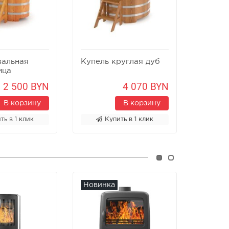
вальная
Купель круглая дуб
Купель
ица
листве
2 500 BYN
4 070 BYN
В корзину
В корзину
ть в 1 клик
Купить в 1 клик
К
Новинка
Новин