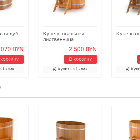
лая дуб
Купель овальная
Купель о
лиственница
 070 BYN
2 500 BYN
 корзину
В корзину
в 1 клик
Купить в 1 клик
Купи
а