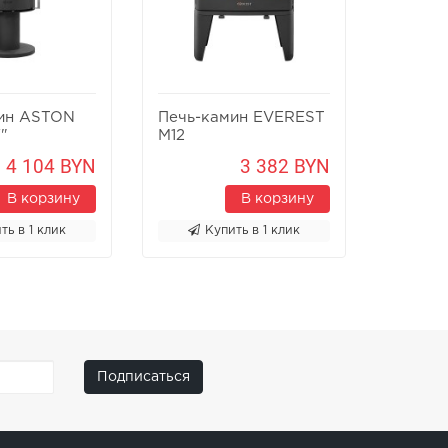
ин ASTON
Печь-камин EVEREST
Печь-к
"
M12
Х8У
4 104 BYN
3 382 BYN
В корзину
В корзину
ть в 1 клик
Купить в 1 клик
К
Подписаться